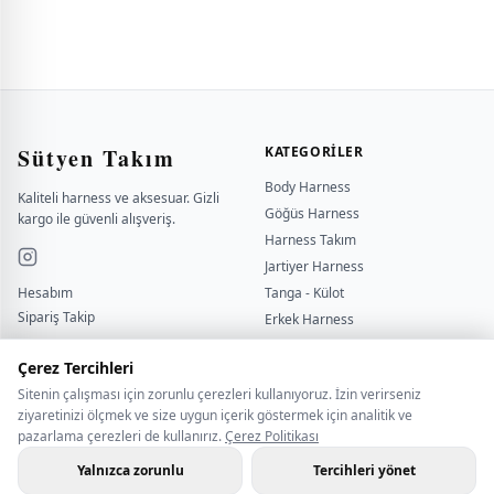
Sütyen Takım
KATEGORILER
Body Harness
Kaliteli harness ve aksesuar. Gizli
Göğüs Harness
kargo ile güvenli alışveriş.
Harness Takım
Jartiyer Harness
Hesabım
Tanga - Külot
Sipariş Takip
Erkek Harness
Yardımcı
Kırbaç - Kelepçe
sutyentakim
Çerez Tercihleri
Sitenin çalışması için zorunlu çerezleri kullanıyoruz. İzin verirseniz
BILGI
İLETİŞİM
ziyaretinizi ölçmek ve size uygun içerik göstermek için analitik ve
pazarlama çerezleri de kullanırız.
Çerez Politikası
Çerez Politikası
BİZE ULAŞIN
Gizlilik Politikası
WHATSAPP İLETİŞİM
Yalnızca zorunlu
Tercihleri yönet
Hakkımızda