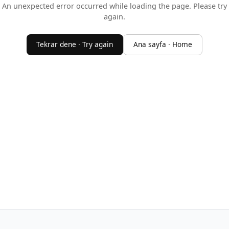
An unexpected error occurred while loading the page. Please try
again.
Tekrar dene · Try again
Ana sayfa · Home