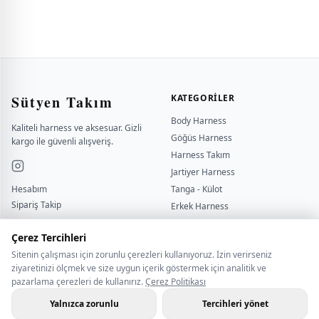
Sütyen Takım
KATEGORILER
Body Harness
Kaliteli harness ve aksesuar. Gizli
Göğüs Harness
kargo ile güvenli alışveriş.
Harness Takım
Jartiyer Harness
Hesabım
Tanga - Külot
Sipariş Takip
Erkek Harness
Yardımcı
Kırbaç - Kelepçe
sutyentakim
Çerez Tercihleri
Sitenin çalışması için zorunlu çerezleri kullanıyoruz. İzin verirseniz
BILGI
İLETİŞİM
ziyaretinizi ölçmek ve size uygun içerik göstermek için analitik ve
pazarlama çerezleri de kullanırız.
Çerez Politikası
Çerez Politikası
BİZE ULAŞIN
Gizlilik Politikası
WHATSAPP İLETİŞİM
Yalnızca zorunlu
Tercihleri yönet
Hakkımızda