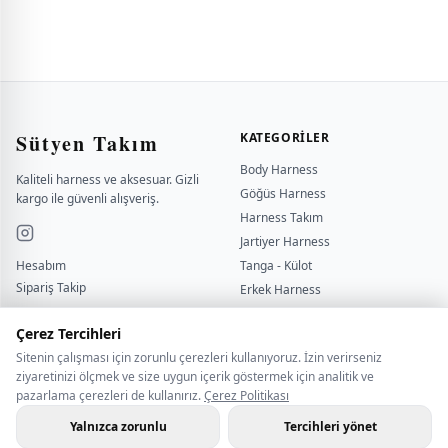
Sütyen Takım
KATEGORILER
Body Harness
Kaliteli harness ve aksesuar. Gizli
Göğüs Harness
kargo ile güvenli alışveriş.
Harness Takım
Jartiyer Harness
Hesabım
Tanga - Külot
Sipariş Takip
Erkek Harness
Yardımcı
Kırbaç - Kelepçe
sutyentakim
Çerez Tercihleri
Sitenin çalışması için zorunlu çerezleri kullanıyoruz. İzin verirseniz
BILGI
İLETİŞİM
ziyaretinizi ölçmek ve size uygun içerik göstermek için analitik ve
pazarlama çerezleri de kullanırız.
Çerez Politikası
Çerez Politikası
BİZE ULAŞIN
Gizlilik Politikası
WHATSAPP İLETİŞİM
Yalnızca zorunlu
Tercihleri yönet
Hakkımızda