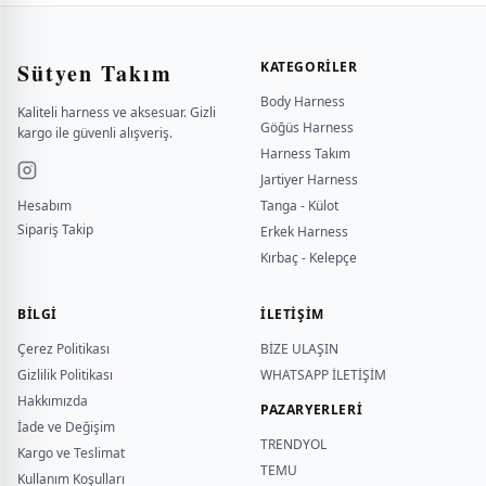
Sütyen Takım
KATEGORILER
Body Harness
Kaliteli harness ve aksesuar. Gizli
Göğüs Harness
kargo ile güvenli alışveriş.
Harness Takım
Jartiyer Harness
Hesabım
Tanga - Külot
Sipariş Takip
Erkek Harness
Kırbaç - Kelepçe
BILGI
İLETİŞİM
Çerez Politikası
BİZE ULAŞIN
Gizlilik Politikası
WHATSAPP İLETİŞİM
Hakkımızda
PAZARYERLERİ
İade ve Değişim
TRENDYOL
Kargo ve Teslimat
TEMU
Kullanım Koşulları