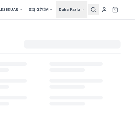
AKSESUAR
DIŞ GİYİM
Daha Fazla
Yardımcı
sutyentakim