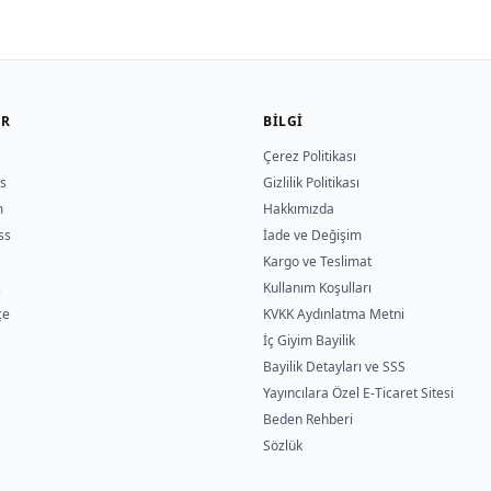
ER
BILGI
Çerez Politikası
s
Gizlilik Politikası
m
Hakkımızda
ss
İade ve Değişim
Kargo ve Teslimat
s
Kullanım Koşulları
çe
KVKK Aydınlatma Metni
İç Giyim Bayilik
Bayilik Detayları ve SSS
Yayıncılara Özel E-Ticaret Sitesi
Beden Rehberi
Sözlük