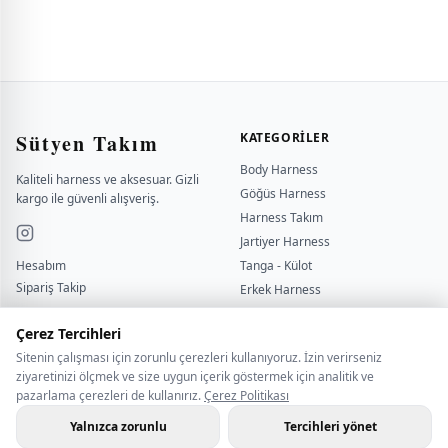
Sütyen Takım
KATEGORILER
Body Harness
Kaliteli harness ve aksesuar. Gizli
Göğüs Harness
kargo ile güvenli alışveriş.
Harness Takım
Jartiyer Harness
Hesabım
Tanga - Külot
Sipariş Takip
Erkek Harness
Yardımcı
Kırbaç - Kelepçe
sutyentakim
Çerez Tercihleri
Sitenin çalışması için zorunlu çerezleri kullanıyoruz. İzin verirseniz
BILGI
İLETİŞİM
ziyaretinizi ölçmek ve size uygun içerik göstermek için analitik ve
pazarlama çerezleri de kullanırız.
Çerez Politikası
Çerez Politikası
BİZE ULAŞIN
Gizlilik Politikası
WHATSAPP İLETİŞİM
Yalnızca zorunlu
Tercihleri yönet
Hakkımızda