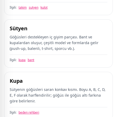
İlgili:
takim
sutyen
kulot
Sütyen
Göğüsleri destekleyen iç giyim parçası. Bant ve
kupalardan oluşur, çeşitli model ve formlarda gelir
(push-up, balenli, t-shirt, sporcu vb.).
İlgili:
kupa
bant
Kupa
Sütyenin göğüsleri saran konkav kısmı. Boyu A, B, C, D,
E, F olarak harflendirilir; göğüs ile göğüs altı farkına
göre belirlenir.
İlgili:
beden rehberi