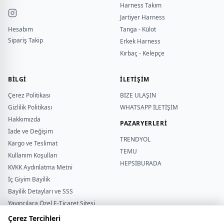
Harness Takım
Jartiyer Harness
Hesabım
Tanga - Külot
Sipariş Takip
Erkek Harness
Kırbaç - Kelepçe
BILGI
İLETİŞİM
Çerez Politikası
BİZE ULAŞIN
Gizlilik Politikası
WHATSAPP İLETİŞİM
Hakkımızda
PAZARYERLERİ
İade ve Değişim
TRENDYOL
Kargo ve Teslimat
TEMU
Kullanım Koşulları
HEPSİBURADA
KVKK Aydınlatma Metni
İç Giyim Bayilik
Bayilik Detayları ve SSS
Yardımcı
Yayıncılara Özel E-Ticaret Sitesi
sutyentakim
Beden Rehberi
Çerez Tercihleri