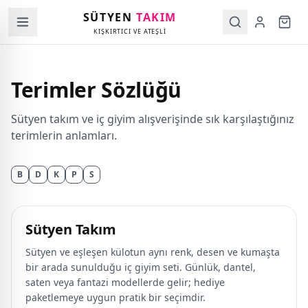
SÜTYEN
TAKIM
KIŞKIRTICI VE ATEŞLİ
Terimler Sözlüğü
Sütyen takım ve iç giyim alışverişinde sık karşılaştığınız
terimlerin anlamları.
B
D
K
P
S
Sütyen Takım
Sütyen ve eşleşen külotun aynı renk, desen ve kumaşta
bir arada sunulduğu iç giyim seti. Günlük, dantel,
saten veya fantazi modellerde gelir; hediye
paketlemeye uygun pratik bir seçimdir.