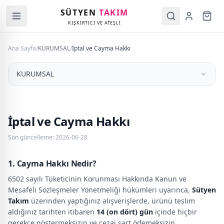
SÜTYEN
TAKIM
KIŞKIRTICI VE ATEŞLİ
Ana Sayfa
/
KURUMSAL
/
İptal ve Cayma Hakkı
KURUMSAL
İptal ve Cayma Hakkı
Son güncelleme
:
2026-06-28
1. Cayma Hakkı Nedir?
6502 sayılı Tüketicinin Korunması Hakkında Kanun ve
Mesafeli Sözleşmeler Yönetmeliği hükümleri uyarınca,
Sütyen
Takım
üzerinden yaptığınız alışverişlerde, ürünü teslim
aldığınız tarihten itibaren
14 (on dört) gün
içinde hiçbir
gerekçe göstermeksizin ve cezai şart ödemeksizin