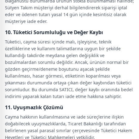
olağanüstü durumlarda ürünün stokta bulunmaması halinde;
Sütyen Takım müşteriyi derhal bilgilendirerek siparişi iptal
eder ve ödenen tutarı yasal 14 gün içinde kesintisiz olarak
müşteriye iade eder.
10. Tüketici Sorumluluğu ve Değer Kaybı
Tüketici, cayma süresi içinde malı, işleyişine, teknik
özelliklerine ve kullanım talimatlarına uygun bir şekilde
kullandığı takdirde meydana gelen değişiklik ve
bozulmalardan sorumlu değildir. Ancak, ürünün normal bir
gözden geçirme/deneme boyutunu aşacak şekilde
kullanılması, hasar görmesi, etiketinin koparılması veya
yıkanması durumunda ortaya çıkan değer kaybından tüketici
sorumludur. Bu durumda SATICI, değer kaybı oranında bedel
indirimi yaparak kalan tutarı iade etme hakkına sahiptir.
11. Uyuşmazlık Çözümü
Cayma hakkının kullanılmasına ve iade süreçlerine ilişkin
doğabilecek uyuşmazlıklarda, Ticaret Bakanlığı tarafından
belirlenen yasal parasal sınırlar çerçevesinde Tüketici Hakem
Heyetleri ve Tüketici Mahkemeleri yetkilidir.