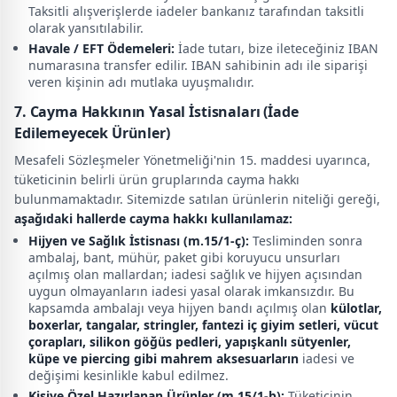
Taksitli alışverişlerde iadeler bankanız tarafından taksitli
olarak yansıtılabilir.
Havale / EFT Ödemeleri:
İade tutarı, bize ileteceğiniz IBAN
numarasına transfer edilir. IBAN sahibinin adı ile siparişi
veren kişinin adı mutlaka uyuşmalıdır.
7. Cayma Hakkının Yasal İstisnaları (İade
Edilemeyecek Ürünler)
Mesafeli Sözleşmeler Yönetmeliği'nin 15. maddesi uyarınca,
tüketicinin belirli ürün gruplarında cayma hakkı
bulunmamaktadır. Sitemizde satılan ürünlerin niteliği gereği,
aşağıdaki hallerde cayma hakkı kullanılamaz:
Hijyen ve Sağlık İstisnası (m.15/1-ç):
Tesliminden sonra
ambalaj, bant, mühür, paket gibi koruyucu unsurları
açılmış olan mallardan; iadesi sağlık ve hijyen açısından
uygun olmayanların iadesi yasal olarak imkansızdır. Bu
kapsamda ambalajı veya hijyen bandı açılmış olan
külotlar,
boxerlar, tangalar, stringler, fantezi iç giyim setleri, vücut
çorapları, silikon göğüs pedleri, yapışkanlı sütyenler,
küpe ve piercing gibi mahrem aksesuarların
iadesi ve
değişimi kesinlikle kabul edilmez.
Kişiye Özel Hazırlanan Ürünler (m.15/1-b):
Tüketicinin