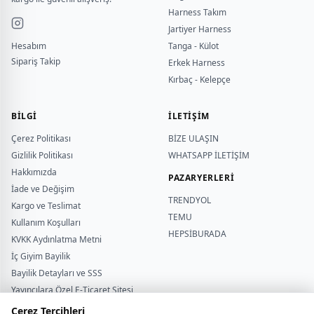
Harness Takım
Jartiyer Harness
Hesabım
Tanga - Külot
Sipariş Takip
Erkek Harness
Kırbaç - Kelepçe
BILGI
İLETİŞİM
Çerez Politikası
BİZE ULAŞIN
Gizlilik Politikası
WHATSAPP İLETİŞİM
Hakkımızda
PAZARYERLERİ
İade ve Değişim
TRENDYOL
Kargo ve Teslimat
TEMU
Kullanım Koşulları
HEPSİBURADA
KVKK Aydınlatma Metni
İç Giyim Bayilik
Bayilik Detayları ve SSS
Yardımcı
Yayıncılara Özel E-Ticaret Sitesi
sutyentakim
Beden Rehberi
Çerez Tercihleri