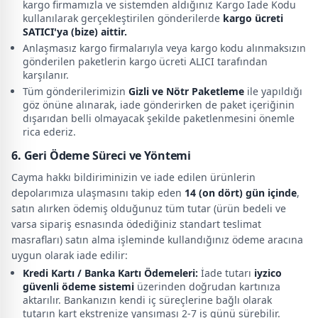
kargo firmamızla ve sistemden aldığınız Kargo İade Kodu
kullanılarak gerçekleştirilen gönderilerde
kargo ücreti
SATICI'ya (bize) aittir.
Anlaşmasız kargo firmalarıyla veya kargo kodu alınmaksızın
gönderilen paketlerin kargo ücreti ALICI tarafından
karşılanır.
Tüm gönderilerimizin
Gizli ve Nötr Paketleme
ile yapıldığı
göz önüne alınarak, iade gönderirken de paket içeriğinin
dışarıdan belli olmayacak şekilde paketlenmesini önemle
rica ederiz.
6. Geri Ödeme Süreci ve Yöntemi
Cayma hakkı bildiriminizin ve iade edilen ürünlerin
depolarımıza ulaşmasını takip eden
14 (on dört) gün içinde
,
satın alırken ödemiş olduğunuz tüm tutar (ürün bedeli ve
varsa sipariş esnasında ödediğiniz standart teslimat
masrafları) satın alma işleminde kullandığınız ödeme aracına
uygun olarak iade edilir:
Kredi Kartı / Banka Kartı Ödemeleri:
İade tutarı
iyzico
güvenli ödeme sistemi
üzerinden doğrudan kartınıza
aktarılır. Bankanızın kendi iç süreçlerine bağlı olarak
tutarın kart ekstrenize yansıması 2-7 iş günü sürebilir.