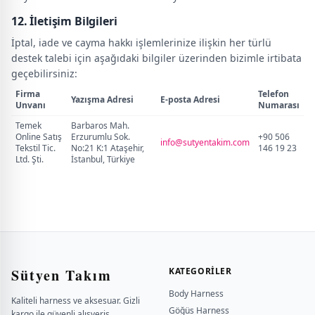
12. İletişim Bilgileri
İptal, iade ve cayma hakkı işlemlerinize ilişkin her türlü
destek talebi için aşağıdaki bilgiler üzerinden bizimle irtibata
geçebilirsiniz:
Firma
Telefon
Yazışma Adresi
E-posta Adresi
Unvanı
Numarası
Temek
Barbaros Mah.
Online Satış
Erzurumlu Sok.
+90 506
info@sutyentakim.com
Tekstil Tic.
No:21 K:1 Ataşehir,
146 19 23
Ltd. Şti.
İstanbul, Türkiye
Sütyen Takım
KATEGORILER
Body Harness
Kaliteli harness ve aksesuar. Gizli
Göğüs Harness
kargo ile güvenli alışveriş.