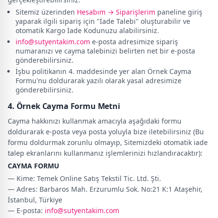
Sitemiz üzerinden
Hesabım → Siparişlerim
paneline giriş
yaparak ilgili sipariş için "İade Talebi" oluşturabilir ve
otomatik Kargo İade Kodunuzu alabilirsiniz.
info@sutyentakim.com
e-posta adresimize sipariş
numaranızı ve cayma talebinizi belirten net bir e-posta
gönderebilirsiniz.
İşbu politikanın 4. maddesinde yer alan Örnek Cayma
Formu'nu doldurarak yazılı olarak yasal adresimize
gönderebilirsiniz.
4. Örnek Cayma Formu Metni
Cayma hakkınızı kullanmak amacıyla aşağıdaki formu
doldurarak e-posta veya posta yoluyla bize iletebilirsiniz (Bu
formu doldurmak zorunlu olmayıp, Sitemizdeki otomatik iade
talep ekranlarını kullanmanız işlemlerinizi hızlandıracaktır):
CAYMA FORMU
— Kime: Temek Online Satış Tekstil Tic. Ltd. Şti.
— Adres: Barbaros Mah. Erzurumlu Sok. No:21 K:1 Ataşehir,
İstanbul, Türkiye
— E-posta:
info@sutyentakim.com