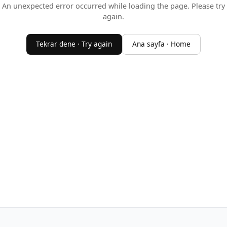
An unexpected error occurred while loading the page. Please try
again.
Tekrar dene · Try again
Ana sayfa · Home