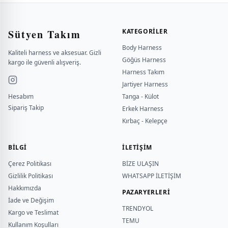
Sütyen Takım
KATEGORILER
Body Harness
Kaliteli harness ve aksesuar. Gizli
Göğüs Harness
kargo ile güvenli alışveriş.
Harness Takım
Jartiyer Harness
Hesabım
Tanga - Külot
Sipariş Takip
Erkek Harness
Kırbaç - Kelepçe
BILGI
İLETİŞİM
Çerez Politikası
BİZE ULAŞIN
Gizlilik Politikası
WHATSAPP İLETİŞİM
Hakkımızda
PAZARYERLERİ
İade ve Değişim
TRENDYOL
Kargo ve Teslimat
TEMU
Kullanım Koşulları