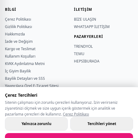
BILGI
İLETİŞİM
Çerez Politikası
BİZE ULAŞIN
Gizlilik Politikası
WHATSAPP İLETİŞİM
Hakkımızda
PAZARYERLERİ
İade ve Değişim
TRENDYOL
Kargo ve Teslimat
TEMU
Kullanım Koşulları
HEPSİBURADA
KVKK Aydınlatma Metni
İç Giyim Bayilik
Bayilik Detayları ve SSS
Yardımcı
Yayıncılara Özel E-Ticaret Sitesi
sutyentakim
Beden Rehberi
Çerez Tercihleri
Sözlük
Sitenin çalışması için zorunlu çerezleri kullanıyoruz. İzin verirseniz
ziyaretinizi ölçmek ve size uygun içerik göstermek için analitik ve
pazarlama çerezleri de kullanırız.
Çerez Politikası
Yalnızca zorunlu
Tercihleri yönet
@2026 Sütyen Takım.Com sitesi Angels Passion resmi satış siteleri
arasında yer almaktadır.
İçerik Üreticileri Satış Sistemi
İç Giyim Bayilik
Çerez Tercihleri