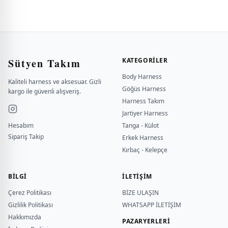
Sütyen Takım
KATEGORILER
Body Harness
Kaliteli harness ve aksesuar. Gizli
Göğüs Harness
kargo ile güvenli alışveriş.
Harness Takım
Jartiyer Harness
Hesabım
Tanga - Külot
Sipariş Takip
Erkek Harness
Kırbaç - Kelepçe
BILGI
İLETİŞİM
Çerez Politikası
BİZE ULAŞIN
Gizlilik Politikası
WHATSAPP İLETİŞİM
Hakkımızda
PAZARYERLERİ