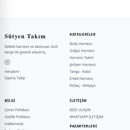
Sütyen Takım
KATEGORILER
Body Harness
Kaliteli harness ve aksesuar. Gizli
Göğüs Harness
kargo ile güvenli alışveriş.
Harness Takım
Jartiyer Harness
Hesabım
Tanga - Külot
Sipariş Takip
Erkek Harness
Kırbaç - Kelepçe
BILGI
İLETİŞİM
Çerez Politikası
BİZE ULAŞIN
Gizlilik Politikası
WHATSAPP İLETİŞİM
Hakkımızda
PAZARYERLERİ