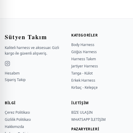
Sütyen Takım
KATEGORILER
Body Harness
Kaliteli harness ve aksesuar. Gizli
Göğüs Harness
kargo ile güvenli alışveriş.
Harness Takım
Jartiyer Harness
Hesabım
Tanga - Külot
Sipariş Takip
Erkek Harness
Kırbaç - Kelepçe
BILGI
İLETİŞİM
Çerez Politikası
BİZE ULAŞIN
Gizlilik Politikası
WHATSAPP İLETİŞİM
Hakkımızda
PAZARYERLERİ