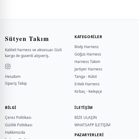
Sütyen Takım
KATEGORILER
Body Harness
Kaliteli harness ve aksesuar. Gizli
Göğüs Harness
kargo ile güvenli alışveriş.
Harness Takım
Jartiyer Harness
Hesabım
Tanga - Külot
Sipariş Takip
Erkek Harness
Kırbaç - Kelepçe
BILGI
İLETİŞİM
Çerez Politikası
BİZE ULAŞIN
Gizlilik Politikası
WHATSAPP İLETİŞİM
Hakkımızda
PAZARYERLERİ