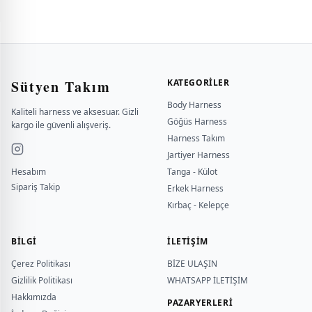
Sütyen Takım
KATEGORILER
Body Harness
Kaliteli harness ve aksesuar. Gizli
Göğüs Harness
kargo ile güvenli alışveriş.
Harness Takım
Jartiyer Harness
Hesabım
Tanga - Külot
Sipariş Takip
Erkek Harness
Kırbaç - Kelepçe
BILGI
İLETİŞİM
Çerez Politikası
BİZE ULAŞIN
Gizlilik Politikası
WHATSAPP İLETİŞİM
Hakkımızda
PAZARYERLERİ