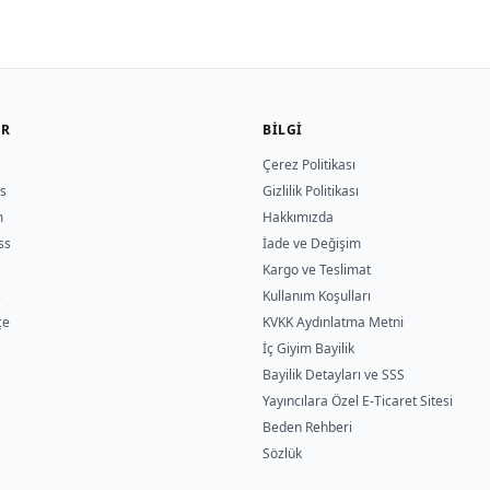
ER
BILGI
Çerez Politikası
s
Gizlilik Politikası
m
Hakkımızda
ss
İade ve Değişim
Kargo ve Teslimat
s
Kullanım Koşulları
çe
KVKK Aydınlatma Metni
İç Giyim Bayilik
Bayilik Detayları ve SSS
Yayıncılara Özel E-Ticaret Sitesi
Beden Rehberi
Sözlük