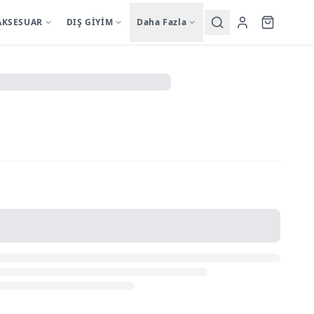
AKSESUAR
DIŞ GİYİM
Daha Fazla
Yardımcı
sutyentakim