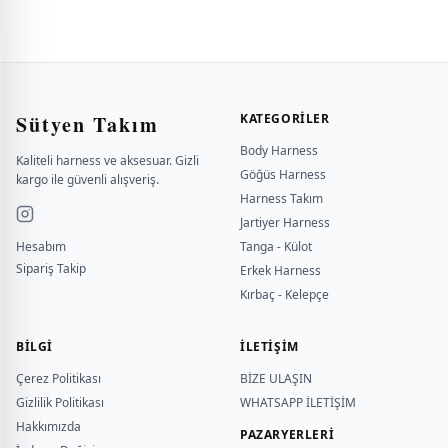
Sütyen Takım
KATEGORILER
Body Harness
Kaliteli harness ve aksesuar. Gizli
Göğüs Harness
kargo ile güvenli alışveriş.
Harness Takım
Jartiyer Harness
Hesabım
Tanga - Külot
Sipariş Takip
Erkek Harness
Kırbaç - Kelepçe
BILGI
İLETİŞİM
Çerez Politikası
BİZE ULAŞIN
Gizlilik Politikası
WHATSAPP İLETİŞİM
Hakkımızda
PAZARYERLERİ