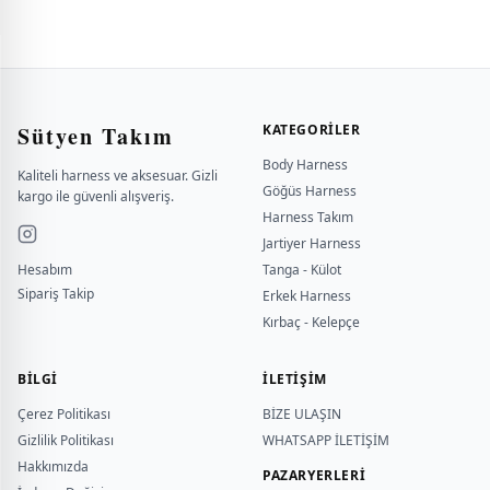
Sütyen Takım
KATEGORILER
Body Harness
Kaliteli harness ve aksesuar. Gizli
Göğüs Harness
kargo ile güvenli alışveriş.
Harness Takım
Jartiyer Harness
Hesabım
Tanga - Külot
Sipariş Takip
Erkek Harness
Kırbaç - Kelepçe
BILGI
İLETİŞİM
Çerez Politikası
BİZE ULAŞIN
Gizlilik Politikası
WHATSAPP İLETİŞİM
Hakkımızda
PAZARYERLERİ