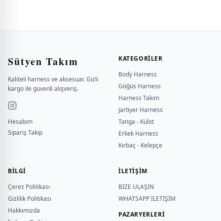
Sütyen Takım
KATEGORILER
Body Harness
Kaliteli harness ve aksesuar. Gizli
Göğüs Harness
kargo ile güvenli alışveriş.
Harness Takım
Jartiyer Harness
Hesabım
Tanga - Külot
Sipariş Takip
Erkek Harness
Kırbaç - Kelepçe
BILGI
İLETİŞİM
Çerez Politikası
BİZE ULAŞIN
Gizlilik Politikası
WHATSAPP İLETİŞİM
Hakkımızda
PAZARYERLERİ