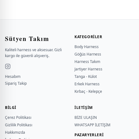
Sütyen Takım
KATEGORILER
Body Harness
Kaliteli harness ve aksesuar. Gizli
Göğüs Harness
kargo ile güvenli alışveriş.
Harness Takım
Jartiyer Harness
Hesabım
Tanga - Külot
Sipariş Takip
Erkek Harness
Kırbaç - Kelepçe
BILGI
İLETİŞİM
Çerez Politikası
BİZE ULAŞIN
Gizlilik Politikası
WHATSAPP İLETİŞİM
Hakkımızda
PAZARYERLERİ