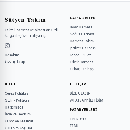
Sütyen Takım
KATEGORILER
Body Harness
Kaliteli harness ve aksesuar. Gizli
Göğüs Harness
kargo ile güvenli alışveriş.
Harness Takım
Jartiyer Harness
Hesabım
Tanga - Külot
Sipariş Takip
Erkek Harness
Kırbaç - Kelepçe
BILGI
İLETİŞİM
Çerez Politikası
BİZE ULAŞIN
Gizlilik Politikası
WHATSAPP İLETİŞİM
Hakkımızda
PAZARYERLERİ
İade ve Değişim
TRENDYOL
Kargo ve Teslimat
TEMU
Kullanım Koşulları