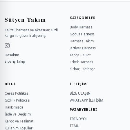
Sütyen Takım
KATEGORILER
Body Harness
Kaliteli harness ve aksesuar. Gizli
Göğüs Harness
kargo ile güvenli alışveriş.
Harness Takım
Jartiyer Harness
Hesabım
Tanga - Külot
Sipariş Takip
Erkek Harness
Kırbaç - Kelepçe
BILGI
İLETİŞİM
Çerez Politikası
BİZE ULAŞIN
Gizlilik Politikası
WHATSAPP İLETİŞİM
Hakkımızda
PAZARYERLERİ
İade ve Değişim
TRENDYOL
Kargo ve Teslimat
TEMU
Kullanım Koşulları