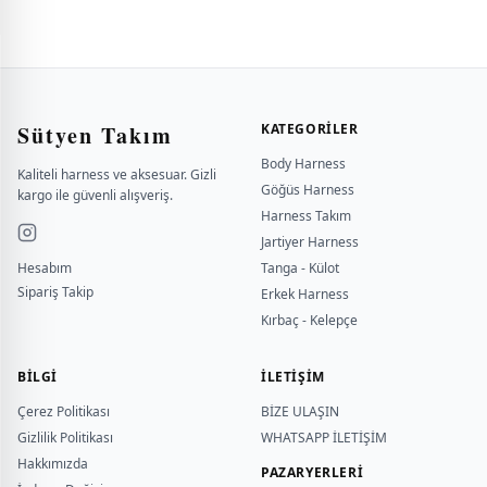
Sütyen Takım
KATEGORILER
Body Harness
Kaliteli harness ve aksesuar. Gizli
Göğüs Harness
kargo ile güvenli alışveriş.
Harness Takım
Jartiyer Harness
Hesabım
Tanga - Külot
Sipariş Takip
Erkek Harness
Kırbaç - Kelepçe
BILGI
İLETİŞİM
Çerez Politikası
BİZE ULAŞIN
Gizlilik Politikası
WHATSAPP İLETİŞİM
Hakkımızda
PAZARYERLERİ