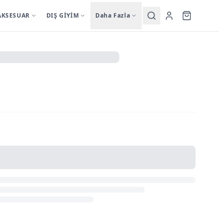
AKSESUAR
DIŞ GİYİM
Daha Fazla
Yardımcı
sutyentakim