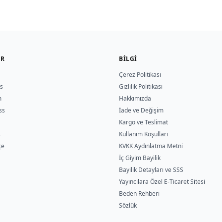
ER
BILGI
Çerez Politikası
s
Gizlilik Politikası
m
Hakkımızda
ss
İade ve Değişim
Kargo ve Teslimat
s
Kullanım Koşulları
çe
KVKK Aydınlatma Metni
İç Giyim Bayilik
Bayilik Detayları ve SSS
Yayıncılara Özel E-Ticaret Sitesi
Beden Rehberi
Sözlük