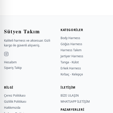
Sütyen Takım
KATEGORILER
Body Harness
Kaliteli harness ve aksesuar. Gizli
Göğüs Harness
kargo ile güvenli alışveriş.
Harness Takım
Jartiyer Harness
Hesabım
Tanga - Külot
Sipariş Takip
Erkek Harness
Kırbaç - Kelepçe
BILGI
İLETİŞİM
Çerez Politikası
BİZE ULAŞIN
Gizlilik Politikası
WHATSAPP İLETİŞİM
Hakkımızda
PAZARYERLERİ