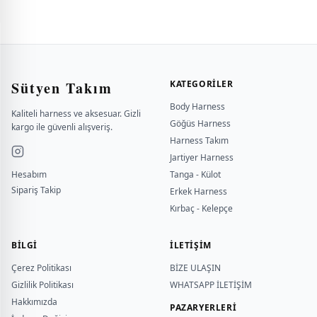
Sütyen Takım
KATEGORILER
Body Harness
Kaliteli harness ve aksesuar. Gizli
Göğüs Harness
kargo ile güvenli alışveriş.
Harness Takım
Jartiyer Harness
Hesabım
Tanga - Külot
Sipariş Takip
Erkek Harness
Kırbaç - Kelepçe
BILGI
İLETİŞİM
Çerez Politikası
BİZE ULAŞIN
Gizlilik Politikası
WHATSAPP İLETİŞİM
Hakkımızda
PAZARYERLERİ