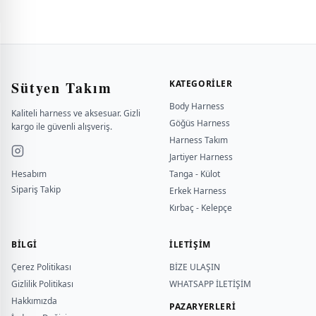
Sütyen Takım
KATEGORILER
Body Harness
Kaliteli harness ve aksesuar. Gizli
Göğüs Harness
kargo ile güvenli alışveriş.
Harness Takım
Jartiyer Harness
Hesabım
Tanga - Külot
Sipariş Takip
Erkek Harness
Kırbaç - Kelepçe
BILGI
İLETİŞİM
Çerez Politikası
BİZE ULAŞIN
Gizlilik Politikası
WHATSAPP İLETİŞİM
Hakkımızda
PAZARYERLERİ