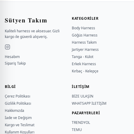
Sütyen Takım
KATEGORILER
Body Harness
Kaliteli harness ve aksesuar. Gizli
Göğüs Harness
kargo ile güvenli alışveriş.
Harness Takım
Jartiyer Harness
Hesabım
Tanga - Külot
Sipariş Takip
Erkek Harness
Kırbaç - Kelepçe
BILGI
İLETİŞİM
Çerez Politikası
BİZE ULAŞIN
Gizlilik Politikası
WHATSAPP İLETİŞİM
Hakkımızda
PAZARYERLERİ
İade ve Değişim
TRENDYOL
Kargo ve Teslimat
TEMU
Kullanım Koşulları