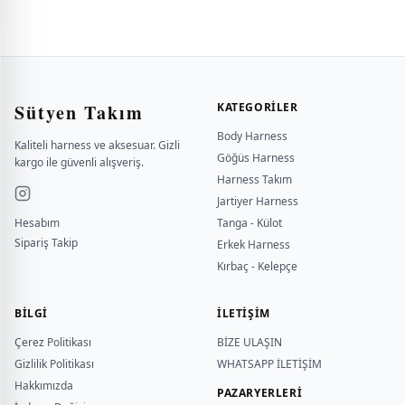
Sütyen Takım
KATEGORILER
Body Harness
Kaliteli harness ve aksesuar. Gizli
Göğüs Harness
kargo ile güvenli alışveriş.
Harness Takım
Jartiyer Harness
Hesabım
Tanga - Külot
Sipariş Takip
Erkek Harness
Kırbaç - Kelepçe
BILGI
İLETİŞİM
Çerez Politikası
BİZE ULAŞIN
Gizlilik Politikası
WHATSAPP İLETİŞİM
Hakkımızda
PAZARYERLERİ