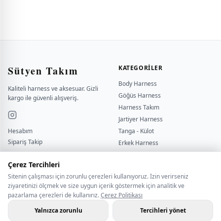
Sütyen Takım
KATEGORILER
Body Harness
Kaliteli harness ve aksesuar. Gizli
Göğüs Harness
kargo ile güvenli alışveriş.
Harness Takım
Jartiyer Harness
Hesabım
Tanga - Külot
Sipariş Takip
Erkek Harness
Yardımcı
Kırbaç - Kelepçe
sutyentakim
Çerez Tercihleri
Sitenin çalışması için zorunlu çerezleri kullanıyoruz. İzin verirseniz
BILGI
İLETİŞİM
ziyaretinizi ölçmek ve size uygun içerik göstermek için analitik ve
pazarlama çerezleri de kullanırız.
Çerez Politikası
Çerez Politikası
BİZE ULAŞIN
Gizlilik Politikası
WHATSAPP İLETİŞİM
Yalnızca zorunlu
Tercihleri yönet
Hakkımızda