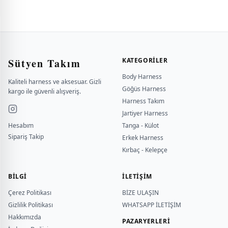
Sütyen Takım
KATEGORILER
Body Harness
Kaliteli harness ve aksesuar. Gizli
Göğüs Harness
kargo ile güvenli alışveriş.
Harness Takım
Jartiyer Harness
Hesabım
Tanga - Külot
Sipariş Takip
Erkek Harness
Kırbaç - Kelepçe
BILGI
İLETİŞİM
Çerez Politikası
BİZE ULAŞIN
Gizlilik Politikası
WHATSAPP İLETİŞİM
Hakkımızda
PAZARYERLERİ