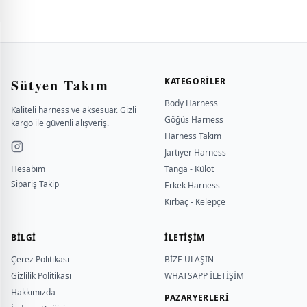
Sütyen Takım
KATEGORILER
Body Harness
Kaliteli harness ve aksesuar. Gizli
Göğüs Harness
kargo ile güvenli alışveriş.
Harness Takım
Jartiyer Harness
Hesabım
Tanga - Külot
Sipariş Takip
Erkek Harness
Kırbaç - Kelepçe
BILGI
İLETİŞİM
Çerez Politikası
BİZE ULAŞIN
Gizlilik Politikası
WHATSAPP İLETİŞİM
Hakkımızda
PAZARYERLERİ