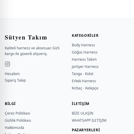
Sütyen Takım
KATEGORILER
Body Harness
Kaliteli harness ve aksesuar. Gizli
Göğüs Harness
kargo ile güvenli alışveriş.
Harness Takım
Jartiyer Harness
Hesabım
Tanga - Külot
Sipariş Takip
Erkek Harness
Kırbaç - Kelepçe
BILGI
İLETİŞİM
Çerez Politikası
BİZE ULAŞIN
Gizlilik Politikası
WHATSAPP İLETİŞİM
Hakkımızda
PAZARYERLERİ