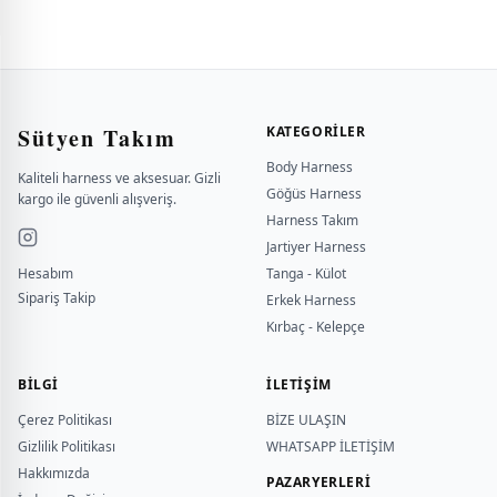
Sütyen Takım
KATEGORILER
Body Harness
Kaliteli harness ve aksesuar. Gizli
Göğüs Harness
kargo ile güvenli alışveriş.
Harness Takım
Jartiyer Harness
Hesabım
Tanga - Külot
Sipariş Takip
Erkek Harness
Kırbaç - Kelepçe
BILGI
İLETİŞİM
Çerez Politikası
BİZE ULAŞIN
Gizlilik Politikası
WHATSAPP İLETİŞİM
Hakkımızda
PAZARYERLERİ