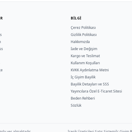
ER
BILGI
Çerez Politikası
s
Gizlilik Politikası
m
Hakkımızda
ss
İade ve Değişim
Kargo ve Teslimat
s
Kullanım Koşulları
çe
KVKK Aydınlatma Metni
İç Giyim Bayilik
Bayilik Detayları ve SSS
Yayıncılara Özel E-Ticaret Sitesi
Beden Rehberi
Sözlük
nda yer almaktadır.
İçerik Üreticileri Satış Sistemi
İç Giyim B