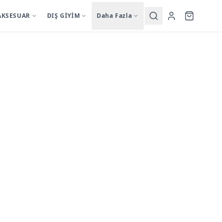
AKSESUAR
DIŞ GİYİM
Daha Fazla
Yardımcı
sutyentakim