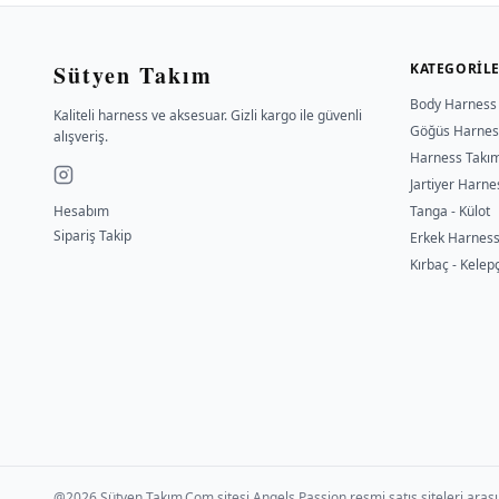
Sütyen Takım
KATEGORIL
Body Harness
Kaliteli harness ve aksesuar. Gizli kargo ile güvenli
Göğüs Harnes
alışveriş.
Harness Takı
Jartiyer Harne
Hesabım
Tanga - Külot
Sipariş Takip
Erkek Harnes
Kırbaç - Kelep
@2026 Sütyen Takım.Com sitesi Angels Passion resmi satış siteleri arası