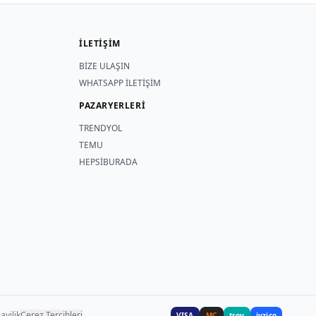
İLETİŞİM
BİZE ULAŞIN
WHATSAPP İLETİŞİM
PAZARYERLERİ
TRENDYOL
TEMU
HEPSİBURADA
ayilik
Çerez Tercihleri
VISA
MC
troy
iyzico