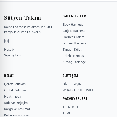
Sütyen Takım
KATEGORILER
Body Harness
Kaliteli harness ve aksesuar. Gizli
Göğüs Harness
kargo ile güvenli alışveriş.
Harness Takım
Jartiyer Harness
Hesabım
Tanga - Külot
Sipariş Takip
Erkek Harness
Kırbaç - Kelepçe
BILGI
İLETİŞİM
Çerez Politikası
BİZE ULAŞIN
Gizlilik Politikası
WHATSAPP İLETİŞİM
Hakkımızda
PAZARYERLERİ
İade ve Değişim
TRENDYOL
Kargo ve Teslimat
TEMU
Kullanım Koşulları