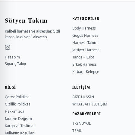
Sütyen Takım
KATEGORILER
Body Harness
Kaliteli harness ve aksesuar. Gizli
Göğüs Harness
kargo ile güvenli alışveriş.
Harness Takım
Jartiyer Harness
Hesabım
Tanga - Külot
Sipariş Takip
Erkek Harness
Kırbaç - Kelepçe
BILGI
İLETİŞİM
Çerez Politikası
BİZE ULAŞIN
Gizlilik Politikası
WHATSAPP İLETİŞİM
Hakkımızda
PAZARYERLERİ
İade ve Değişim
TRENDYOL
Kargo ve Teslimat
TEMU
Kullanım Koşulları