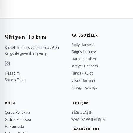
Sütyen Takım
KATEGORILER
Body Harness
Kaliteli harness ve aksesuar. Gizli
Göğüs Harness
kargo ile güvenli alışveriş.
Harness Takım
Jartiyer Harness
Hesabım
Tanga - Külot
Sipariş Takip
Erkek Harness
Kırbaç - Kelepçe
BILGI
İLETİŞİM
Çerez Politikası
BİZE ULAŞIN
Gizlilik Politikası
WHATSAPP İLETİŞİM
Hakkımızda
PAZARYERLERİ