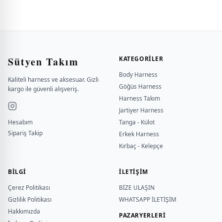
Sütyen Takım
KATEGORILER
Body Harness
Kaliteli harness ve aksesuar. Gizli
Göğüs Harness
kargo ile güvenli alışveriş.
Harness Takım
Jartiyer Harness
Hesabım
Tanga - Külot
Sipariş Takip
Erkek Harness
Kırbaç - Kelepçe
BILGI
İLETİŞİM
Çerez Politikası
BİZE ULAŞIN
Gizlilik Politikası
WHATSAPP İLETİŞİM
Hakkımızda
PAZARYERLERİ