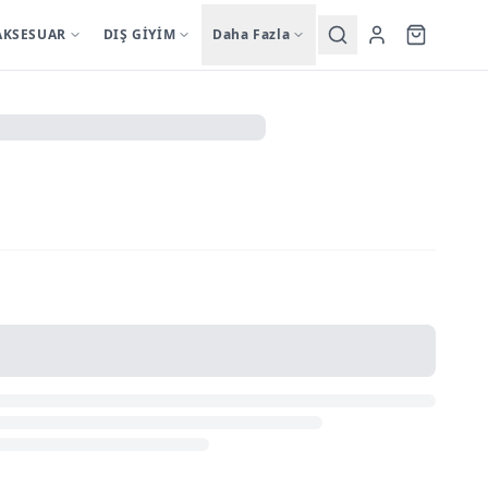
AKSESUAR
DIŞ GİYİM
Daha Fazla
Yardımcı
sutyentakim