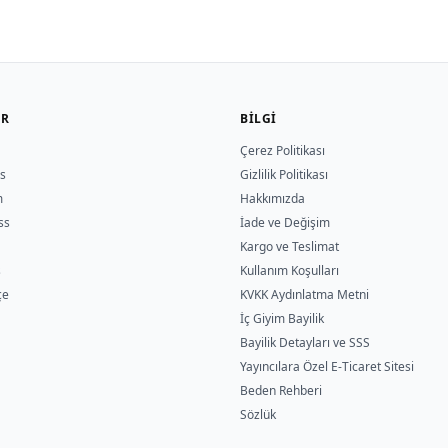
ER
BILGI
Çerez Politikası
s
Gizlilik Politikası
m
Hakkımızda
ss
İade ve Değişim
Kargo ve Teslimat
s
Kullanım Koşulları
çe
KVKK Aydınlatma Metni
İç Giyim Bayilik
Bayilik Detayları ve SSS
Yayıncılara Özel E-Ticaret Sitesi
Beden Rehberi
Sözlük