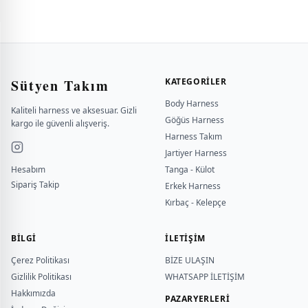
Sütyen Takım
KATEGORILER
Body Harness
Kaliteli harness ve aksesuar. Gizli
Göğüs Harness
kargo ile güvenli alışveriş.
Harness Takım
Jartiyer Harness
Hesabım
Tanga - Külot
Sipariş Takip
Erkek Harness
Kırbaç - Kelepçe
BILGI
İLETİŞİM
Çerez Politikası
BİZE ULAŞIN
Gizlilik Politikası
WHATSAPP İLETİŞİM
Hakkımızda
PAZARYERLERİ