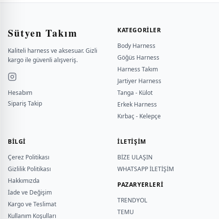
Sütyen Takım
KATEGORILER
Body Harness
Kaliteli harness ve aksesuar. Gizli
Göğüs Harness
kargo ile güvenli alışveriş.
Harness Takım
Jartiyer Harness
Hesabım
Tanga - Külot
Sipariş Takip
Erkek Harness
Kırbaç - Kelepçe
BILGI
İLETİŞİM
Çerez Politikası
BİZE ULAŞIN
Gizlilik Politikası
WHATSAPP İLETİŞİM
Hakkımızda
PAZARYERLERİ
İade ve Değişim
TRENDYOL
Kargo ve Teslimat
TEMU
Kullanım Koşulları