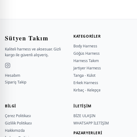
Sütyen Takım
KATEGORILER
Body Harness
Kaliteli harness ve aksesuar. Gizli
Göğüs Harness
kargo ile güvenli alışveriş.
Harness Takım
Jartiyer Harness
Hesabım
Tanga - Külot
Sipariş Takip
Erkek Harness
Kırbaç - Kelepçe
BILGI
İLETİŞİM
Çerez Politikası
BİZE ULAŞIN
Gizlilik Politikası
WHATSAPP İLETİŞİM
Hakkımızda
PAZARYERLERİ