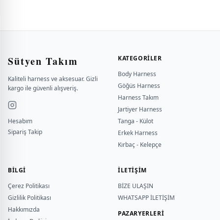
Sütyen Takım
KATEGORILER
Body Harness
Kaliteli harness ve aksesuar. Gizli
Göğüs Harness
kargo ile güvenli alışveriş.
Harness Takım
Jartiyer Harness
Hesabım
Tanga - Külot
Sipariş Takip
Erkek Harness
Kırbaç - Kelepçe
BILGI
İLETİŞİM
Çerez Politikası
BİZE ULAŞIN
Gizlilik Politikası
WHATSAPP İLETİŞİM
Hakkımızda
PAZARYERLERİ