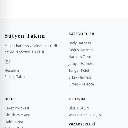
Sütyen Takım
KATEGORILER
Body Harness
Kaliteli harness ve aksesuar. Gizli
Göğüs Harness
kargo ile güvenli alışveriş.
Harness Takım
Jartiyer Harness
Hesabım
Tanga - Külot
Sipariş Takip
Erkek Harness
Kırbaç - Kelepçe
BILGI
İLETİŞİM
Çerez Politikası
BİZE ULAŞIN
Gizlilik Politikası
WHATSAPP İLETİŞİM
Hakkımızda
PAZARYERLERİ