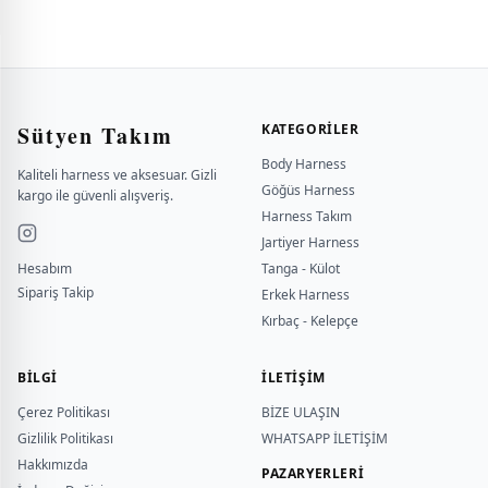
Sütyen Takım
KATEGORILER
Body Harness
Kaliteli harness ve aksesuar. Gizli
Göğüs Harness
kargo ile güvenli alışveriş.
Harness Takım
Jartiyer Harness
Hesabım
Tanga - Külot
Sipariş Takip
Erkek Harness
Kırbaç - Kelepçe
BILGI
İLETİŞİM
Çerez Politikası
BİZE ULAŞIN
Gizlilik Politikası
WHATSAPP İLETİŞİM
Hakkımızda
PAZARYERLERİ