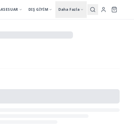
AKSESUAR
DIŞ GİYİM
Daha Fazla
Yardımcı
sutyentakim