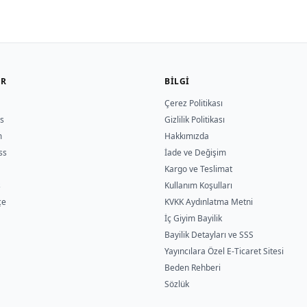
ER
BILGI
Çerez Politikası
s
Gizlilik Politikası
m
Hakkımızda
ss
İade ve Değişim
Kargo ve Teslimat
s
Kullanım Koşulları
çe
KVKK Aydınlatma Metni
İç Giyim Bayilik
Bayilik Detayları ve SSS
Yayıncılara Özel E-Ticaret Sitesi
Beden Rehberi
Sözlük