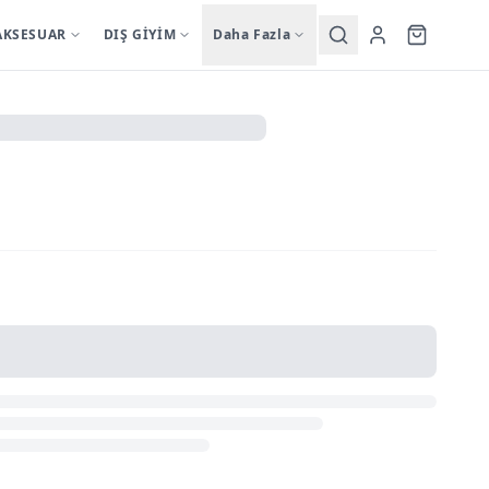
AKSESUAR
DIŞ GİYİM
Daha Fazla
Yardımcı
sutyentakim