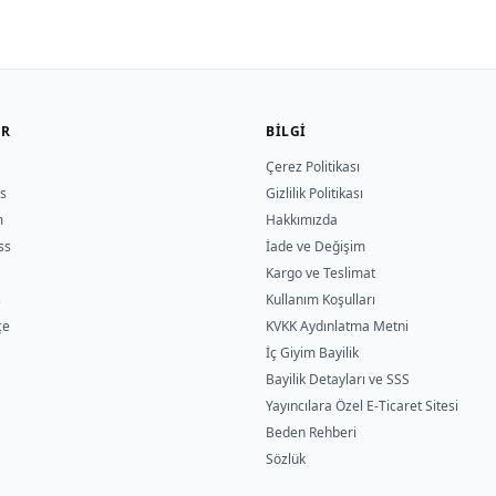
ER
BILGI
Çerez Politikası
s
Gizlilik Politikası
m
Hakkımızda
ss
İade ve Değişim
Kargo ve Teslimat
s
Kullanım Koşulları
çe
KVKK Aydınlatma Metni
İç Giyim Bayilik
Bayilik Detayları ve SSS
Yayıncılara Özel E-Ticaret Sitesi
Beden Rehberi
Sözlük